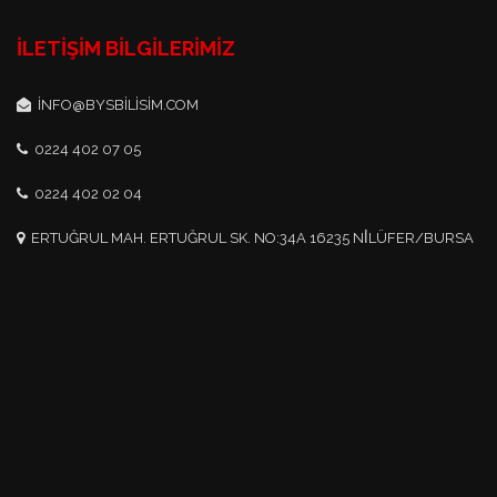
İLETIŞIM BILGILERIMIZ
INFO@BYSBILISIM.COM
0224 402 07 05
0224 402 02 04
ERTUĞRUL MAH. ERTUĞRUL SK. NO:34A 16235 NİLÜFER/BURSA