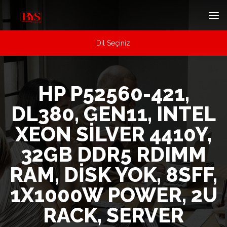
Dil Seçiniz
HP P52560-421,
DL380, GEN11, INTEL
XEON SILVER 4410Y,
32GB DDR5 RDIMM
RAM, DISK YOK, 8SFF,
1X1000W POWER, 2U
RACK, SERVER