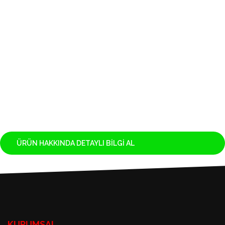
Ethernet
Adapter for HPE
Up to 8 PCIe Gen5, and 2 OCP 3.0, for detailed descriptions
PCI Slots
reference the QuickSpecs
1x HPE 1000W Flex Slot Titanium Hot Plug Power Supply
Power Supply
Kit
Yedek Güç Ünitesi
-
(RPS)
Sunucu
60 x 99.8 x 27.3 cm
Boyutu (WxDxH)
41.32 kg
Sunucu Ağırlık
2U
Form Factor
Yok
İşletim Sistemi
Bir Sonraki İş Gününde 3 Yıllık Parça / 3 Yıllık İşçilik / 3 Yıl
Garanti Durumu
Yerinde Tamir Garantisi
ÜRÜN HAKKINDA DETAYLI BILGI AL
KURUMSAL