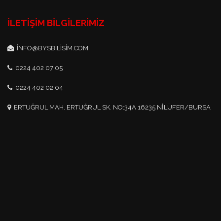
İLETIŞIM BILGILERIMIZ
INFO@BYSBILISIM.COM
0224 402 07 05
0224 402 02 04
ERTUĞRUL MAH. ERTUĞRUL SK. NO:34A 16235 NİLÜFER/BURSA