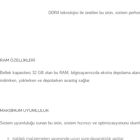
DDR4 teknolojisi ile üretilen bu ürün, sistem perfo
RAM ÖZELLIKLERI
Bellek kapasitesi 32 GB olan bu RAM, bilgisayarınızda ekstra depolama alanı 
indirirken, yüklerken ve depolarken avantaj sağlar.
MAKSIMUM UYUMLULUK
Sistem uyumluluğu sunan bu ürün, sistem hızınızı ve optimizasyonunu olumlu y
Kaliteli malzemeleri sayesinde uzun süre dayanıklılık sağlar.