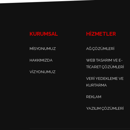
KURUMSAL
HİZMETLER
MISYONUMUZ
AĞ ÇÖZÜMLERI
HAKKIMIZDA
WEB TASARIM VE E-
TICARET ÇÖZÜMLERI
VIZYONUMUZ
VERI YEDEKLEME VE
KURTARMA
REKLAM
YAZILIM ÇÖZÜMLERI