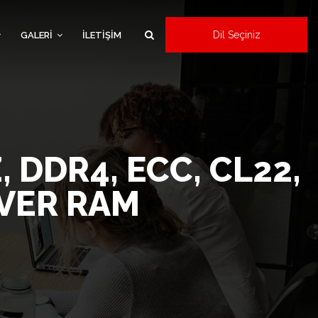
Dil Seçiniz
GALERİ
İLETİŞİM
×
 DDR4, ECC, CL22,
RVER RAM