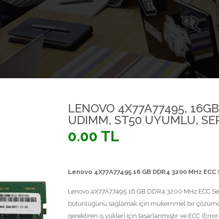
LENOVO 4X77A77495, 16GB,
UDIMM, ST50 UYUMLU, SE
0.00 TL
Lenovo 4X77A77495 16 GB DDR4 3200 MHz ECC 
Lenovo 4X77A77495 16 GB DDR4 3200 MHz ECC Server
bütünlüğünü sağlamak için mükemmel bir çözümdür.
gerektiren iş yükleri için tasarlanmıştır ve ECC (Error-