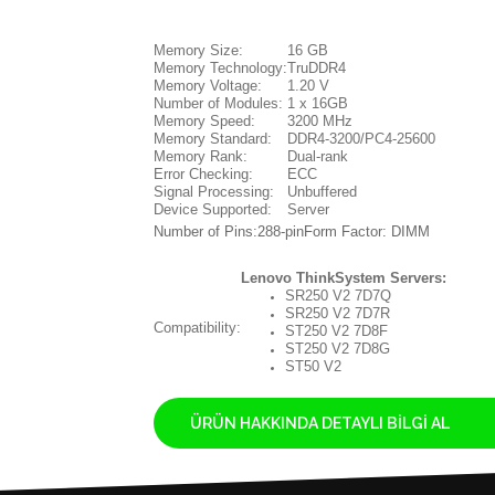
Memory Size:
16 GB
Memory Technology:
TruDDR4
Memory Voltage:
1.20 V
Number of Modules:
1 x 16GB
Memory Speed:
3200 MHz
Memory Standard:
DDR4-3200/PC4-25600
Memory Rank:
Dual-rank
Error Checking:
ECC
Signal Processing:
Unbuffered
Device Supported:
Server
Number of Pins:288-pinForm Factor: DIMM
Lenovo ThinkSystem Servers:
SR250 V2 7D7Q
SR250 V2 7D7R
Compatibility:
ST250 V2 7D8F
ST250 V2 7D8G
ST50 V2
ÜRÜN HAKKINDA DETAYLI BILGI AL