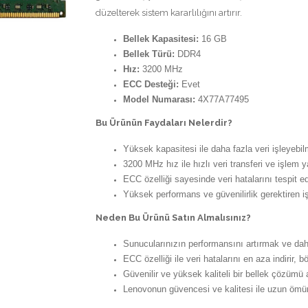
düzelterek sistem kararlılığını artırır.
Bellek Kapasitesi:
16 GB
Bellek Türü:
DDR4
Hız:
3200 MHz
ECC Desteği:
Evet
Model Numarası:
4X77A77495
Bu Ürünün Faydaları Nelerdir?
Yüksek kapasitesi ile daha fazla veri işleyebi
3200 MHz hız ile hızlı veri transferi ve işlem y
ECC özelliği sayesinde veri hatalarını tespit e
Yüksek performans ve güvenilirlik gerektiren iş 
Neden Bu Ürünü Satın Almalısınız?
Sunucularınızın performansını artırmak ve daha
ECC özelliği ile veri hatalarını en aza indirir, bö
Güvenilir ve yüksek kaliteli bir bellek çözümü 
Lenovonun güvencesi ve kalitesi ile uzun ömürl