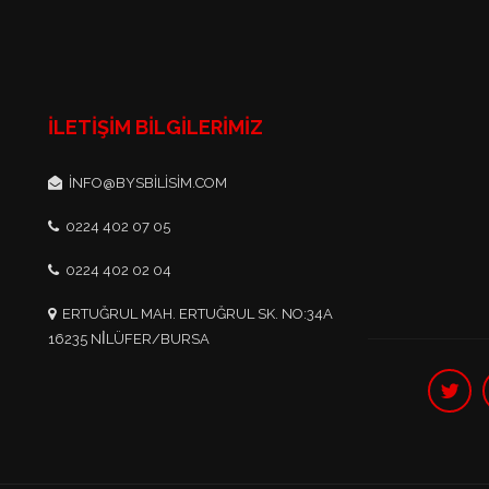
İLETIŞIM BILGILERIMIZ
INFO@BYSBILISIM.COM
0224 402 07 05
0224 402 02 04
ERTUĞRUL MAH. ERTUĞRUL SK. NO:34A
16235 NİLÜFER/BURSA