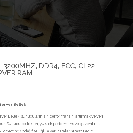
 3200MHZ, DDR4, ECC, CL22,
RVER RAM
Server Bellek
 Bellek, sunucularınızın performansını artırmak ve veri
 Sunucu bellekleri, yüksek performans ve güvenilirlik
Correcting Code) özelliği ile veri hatalarını tespit edip