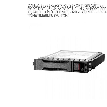
DAHUA S4228-24GT-360 28PORT, GIGABIT, 24
PORT POE, 365W, +2 PORT UPLINK, +2 PORT SFP
GIGABIT COMBO, LONGE RANGE 250MT. CLOUD
YÖNETILEBILIR, SWITCH