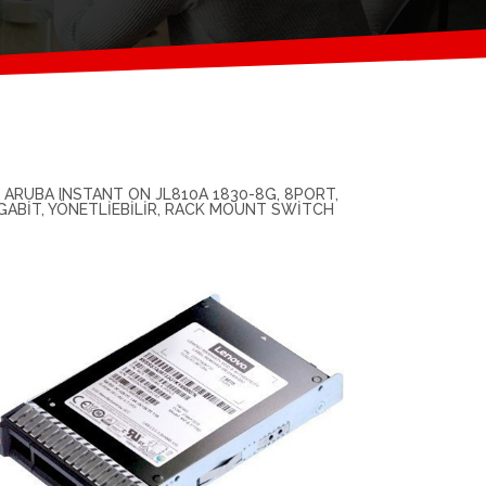
 ARUBA INSTANT ON JL810A 1830-8G, 8PORT,
GABIT, YÖNETLIEBILIR, RACK MOUNT SWITCH