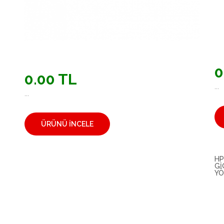
0
0.00 TL
...
...
ÜRÜNÜ İNCELE
HP
GI
YÖ