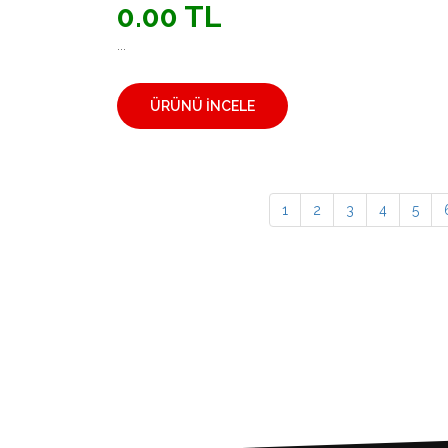
0.00 TL
...
ÜRÜNÜ İNCELE
1
2
3
4
5