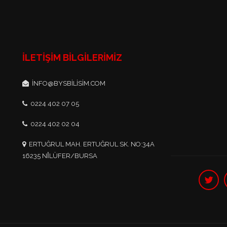
İLETIŞIM BILGILERIMIZ
INFO@BYSBILISIM.COM
0224 402 07 05
0224 402 02 04
ERTUĞRUL MAH. ERTUĞRUL SK. NO:34A
16235 NİLÜFER/BURSA