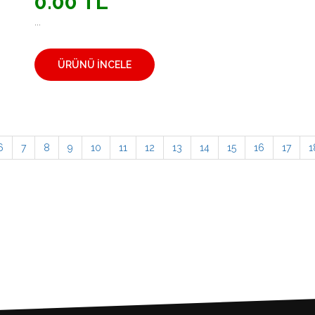
0.00 TL
...
ÜRÜNÜ İNCELE
6
7
8
9
10
11
12
13
14
15
16
17
1