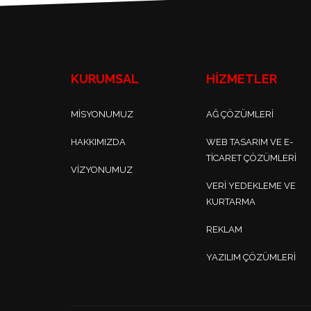
KURUMSAL
HİZMETLER
MISYONUMUZ
AĞ ÇÖZÜMLERI
HAKKIMIZDA
WEB TASARIM VE E-
TICARET ÇÖZÜMLERI
VIZYONUMUZ
VERI YEDEKLEME VE
KURTARMA
REKLAM
YAZILIM ÇÖZÜMLERI